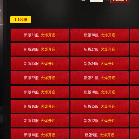
1-100服
新版31服
火爆开启
新版30服
火爆开启
新版28服
火爆开启
新版27服
火爆开启
新版25服
火爆开启
新版24服
火爆开启
新版22服
火爆开启
新版21服
火爆开启
新版19服
火爆开启
新版18服
火爆开启
新版16服
火爆开启
新版15服
火爆开启
新版13服
火爆开启
新版12服
火爆开启
新版10服
火爆开启
新版9服
火爆开启