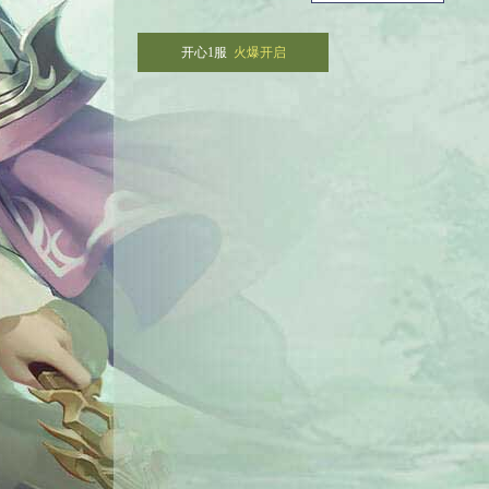
开心1服
火爆开启