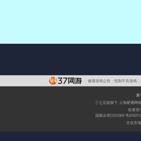
健康游戏公告：
抵制不良游戏，
关
三七互娱旗下·上海硬通网
软著登字
国新出审[2019]69 号|IS
文化市