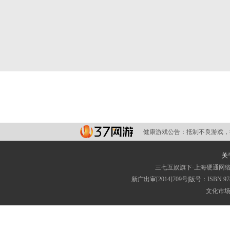
健康游戏公告：
抵制不良游戏，
关
三七互娱旗下·上海硬通网
新广出审[2014]709号|版号：ISB
文化市