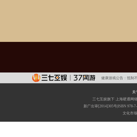
健康游戏公告：
抵制
关
三七互娱旗下·上海硬通网
新广出审[2014]305号|ISBN
文化市