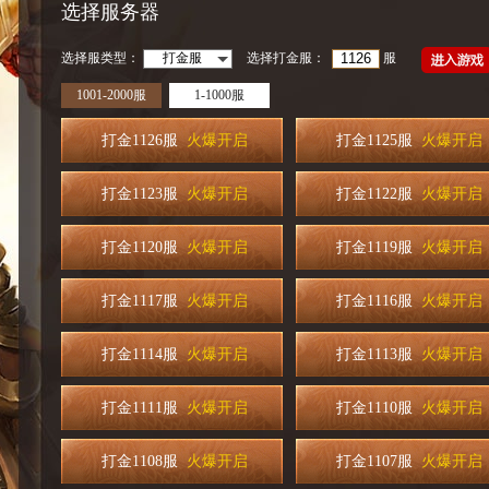
选择服务器
选择服类型：
选择
打金服
：
服
打金服
1001-2000服
1-1000服
打金1126服
火爆开启
打金1125服
火爆开启
打金1123服
火爆开启
打金1122服
火爆开启
打金1120服
火爆开启
打金1119服
火爆开启
打金1117服
火爆开启
打金1116服
火爆开启
打金1114服
火爆开启
打金1113服
火爆开启
打金1111服
火爆开启
打金1110服
火爆开启
打金1108服
火爆开启
打金1107服
火爆开启