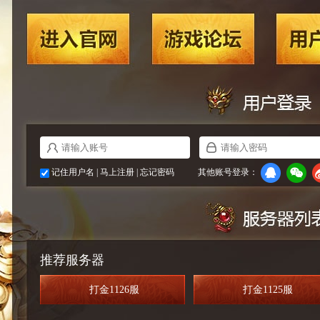
记住用户名
|
马上注册
|
忘记密码
其他账号登录：
推荐服务器
打金1126服
打金1125服