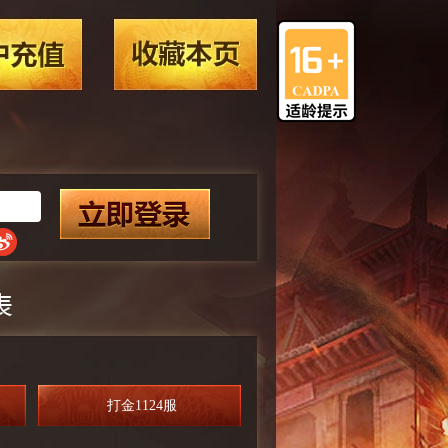
打金1124服