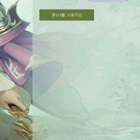
开心1服
火爆开启