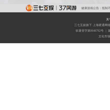
健康游戏公告：
抵制
关
三七互娱旗下·上海硬通网
软著登字第0646762号
|
新
文化市