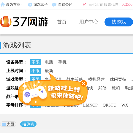
设为首页
游戏盒子
自律公约
三七互娱 股票代码：
002555
首页
用户中心
找游戏
游戏列表
设备类型：
不限
电脑
手机
上线时间：
不限
最新
游戏类型：
不限
角色扮演
战争策略
模拟经营
休闲竞技
游戏题材：
不限
三国
西游
水浒
仙侠
武侠
魔幻
动
其它
战斗形式：
不限
回合
即时
其它
字母排序：
不限
ABCDE
FGHIJK
LMNOP
QRSTU
WX
大图
列表