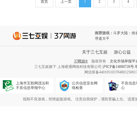
首页
上一页
1
2
3
4
推荐游戏：
斗罗大陆：传
寻道大千
关于三七互娱
游心公益
|
|
37网游®
版权所有
文化市场举报平
三七互娱旗下·上海硬通网络科技有限公司
沪ICP备14000728号
网信算备440105103784801250
上海市互联网违法和
公共信息安全网
不良信息
不良信息举报中心
络检查
心
抵制不良游戏，拒绝盗版游戏。 注意自我保护，谨防受骗上当。 适度