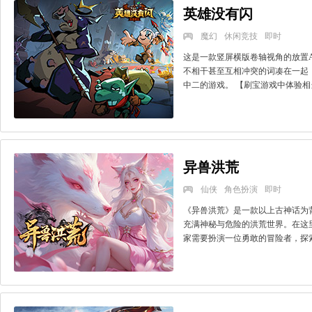
英雄没有闪
魔幻
休闲竞技
即时
这是一款竖屏横版卷轴视角的放置
不相干甚至互相冲突的词凑在一起
中二的游戏。 【刷宝游戏中体验相当轻
异兽洪荒
仙侠
角色扮演
即时
《异兽洪荒》是一款以上古神话为
充满神秘与危险的洪荒世界。在这
家需要扮演一位勇敢的冒险者，探索