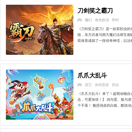
刀剑笑之霸刀
魔幻
角色扮演
即时
《刀剑笑之霸刀》是一款双职业的
陆，东方武者与西方魔幻法师互相
双体质成就了一段传奇神话，以法杖
爪爪大乱斗
其它
休闲竞技
回合
《爪爪大乱斗》来了！超萌动物自
击，可爱加倍！】 鸡与蛋、狐与
个不落！ 魅惑俏皮的白狐、酷炫动感