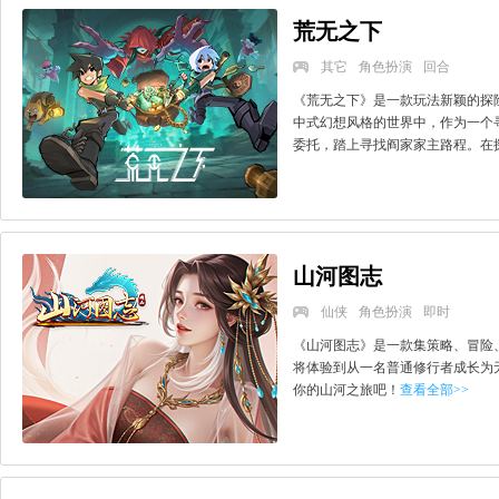
荒无之下
其它
角色扮演
回合
《荒无之下》是一款玩法新颖的探
中式幻想风格的世界中，作为一个
委托，踏上寻找阎家家主路程。在探
山河图志
仙侠
角色扮演
即时
《山河图志》是一款集策略、冒险
将体验到从一名普通修行者成长为
你的山河之旅吧！
查看全部>>