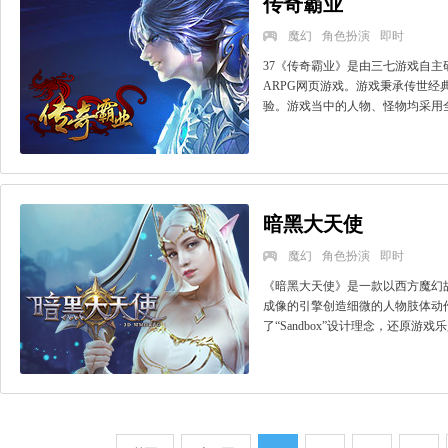
传奇霸业
魔幻
角色扮演
即时
37《传奇霸业》是由三七游戏自
ARPG网页游戏。游戏秉承传世经
验。游戏当中的人物、怪物均采用全
>>
暗黑大天使
魔幻
角色扮演
即时
《暗黑大天使》是一款以西方魔幻故
成像的引擎创造细微的人物肢体动
了“Sandbox”设计理念，还原游戏