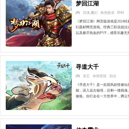
梦回江湖
武侠,魔幻
角色扮演
即时
《梦回江湖》网页版游戏是2024
幻题材网页游戏。经典三职业战法
以及极尽热血的PVP，感受乐趣无穷
寻道大千
其它
休闲竞技
回合
《寻道大千》是一款国风妖怪修仙
能，误入远古秘境，仅剩一缕残魂
修炼。你行走在一方世界中，腾云驾