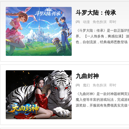
斗罗大陆：传承
动漫
角色扮演
即时
《斗罗大陆：传承》是一款正版IP
界。 【一人饰多角，爽感拉满】 
色，自创流派，经典魂师悉数登场，重
九曲封神
魔幻
角色扮演
即时
《九曲封神》是一款封神题材网页
魔入侵等丰富的游戏玩法，完成游
源奖励，开服就有免费领真实充值卡