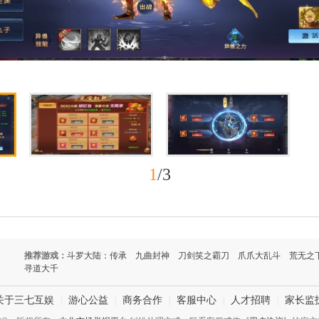
1
/3
推荐游戏：
斗罗大陆：传承
九曲封神
刀剑笑之霸刀
爪爪大乱斗
荒无之
寻道大千
关于三七互娱
游心公益
商务合作
客服中心
人才招聘
家长监
|
|
|
|
|