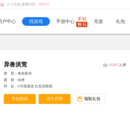
三七互娱 股票代码：
002555
用户中心
找游戏
手游中心
充值
礼包
异兽洪荒
193872
人赞
类 型：角色扮演
题 材：仙侠
特 征：GM直接送 红包无限领
开始游戏
进入官网
领取礼包