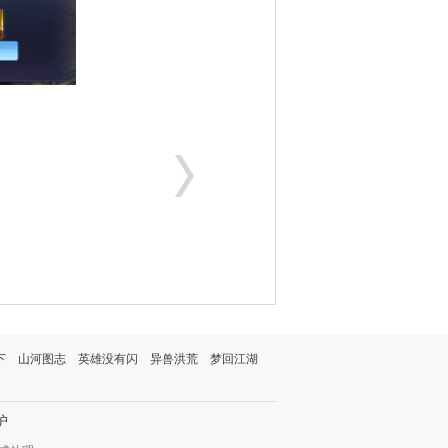
下
山河图志
英雄没有闪
异兽洪荒
梦回江湖
护