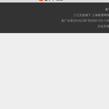
关
三七互娱旗下·上海硬通网
新广出审[2014]1288 号|ISBN 
文化市