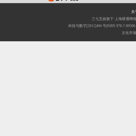
关
三七互娱旗下·上海硬通网
科技与数字[2011]494 号|ISBN 97
文化市