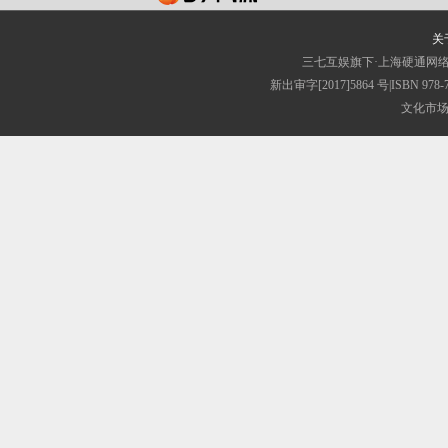
关
三七互娱旗下·上海硬通网
新出审字[2017]5864 号|ISB
文化市