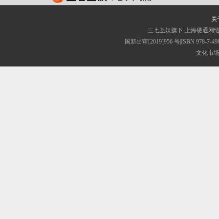
关
三七互娱旗下·上海硬通网
国新出审[2019]956 号|ISBN 
文化市