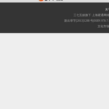
关
三七互娱旗下·上海硬通网
新出审字[2013]1288 号|ISB
文化市